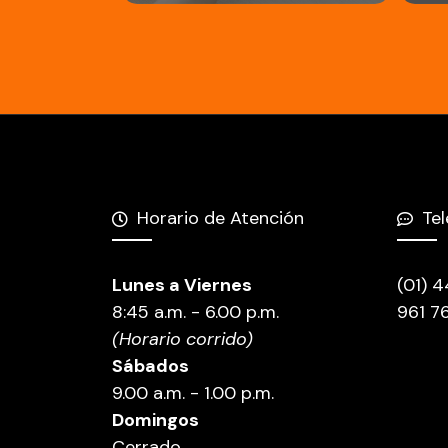
Horario de Atención
Te
Lunes a Viernes
(01) 
8:45 a.m. - 6.00 p.m.
961 7
(Horario corrido)
Sábados
9.00 a.m. - 1.00 p.m.
Domingos
Cerrado