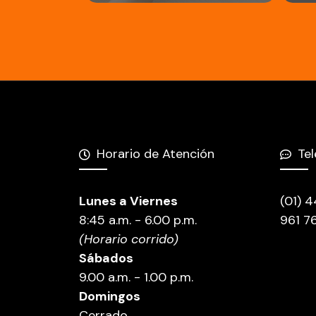
Horario de Atención
Te
Lunes a Viernes
(01) 
8:45 a.m. - 6.00 p.m.
961 7
(Horario corrido)
Sábados
9.00 a.m. - 1.00 p.m.
Domingos
Cerrado