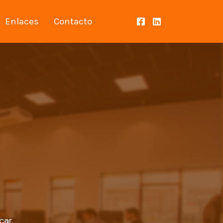
Enlaces
Contacto
car.