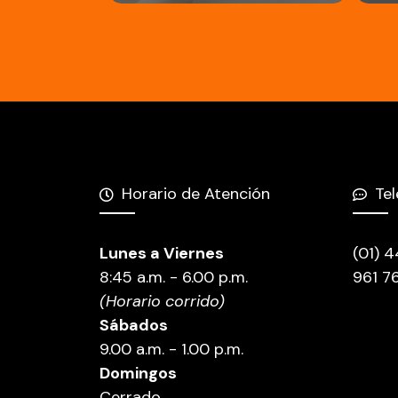
Horario de Atención
Te
Lunes a Viernes
(01) 
8:45 a.m. - 6.00 p.m.
961 7
(Horario corrido)
Sábados
9.00 a.m. - 1.00 p.m.
Domingos
Cerrado