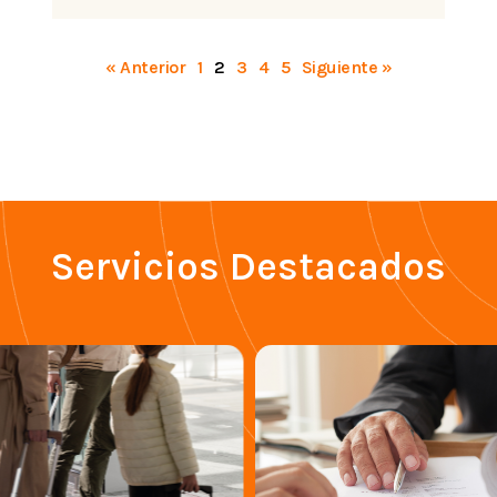
« Anterior
1
2
3
4
5
Siguiente »
Servicios Destacados