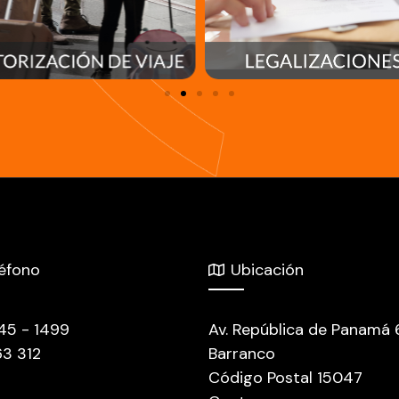
léfono
Ubicación
445 - 1499
Av. República de Panamá
63 312
Barranco
Código Postal 15047